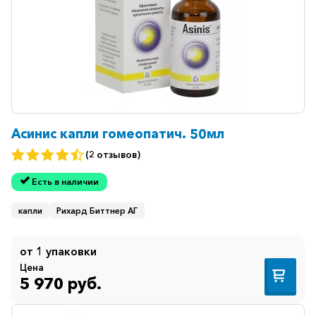
горло-
нос
Хирургия
Щитовидная
железа
Асинис капли гомеопатич. 50мл
(2 отзывов)
Есть в наличии
капли
Рихард Биттнер АГ
от 1 упаковки
Цена
5 970 руб.