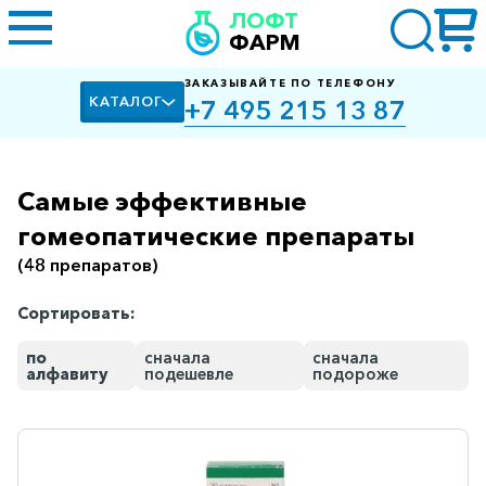
ЛОФТ
ФАРМ
ЗАКАЗЫВАЙТЕ ПО ТЕЛЕФОНУ
КАТАЛОГ
+7 495 215 13 87
Самые эффективные
Алкоголизм,
курение
гомеопатические препараты
(48 препаратов)
Альцгеймера
болезнь
Сортировать:
Антибактериальные
по
сначала
сначала
Артроз
алфавиту
подешевле
подороже
Биологически
активные
добавки