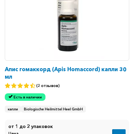
Ветеринарные
Витаминные
Гематологические
Гепатит
Гепатопротекторы
Гинекология
Гомеопатические
Апис гомаккорд (Apis Homaccord) капли 30
мл
Гормональные
(2 отзывов)
Дерматологические
Есть в наличии
Диабетические
Желудочно-
капли
Biologische Heilmittel Heel GmbH
кишечные
Иммунодепрессанты
от 1 до 2 упаковок
Цена