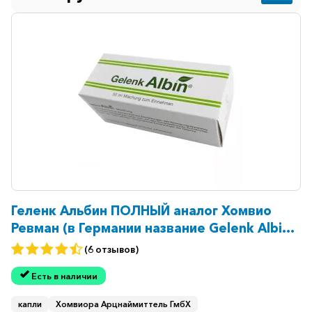
Геленк Альбин ПОЛНЫЙ аналог Хомвио
Ревман (в Германии название Gelenk Albin)
капли флак. 50мл
(6 отзывов)
Есть в наличии
капли
Хомвиора Арцнаймиттель ГмбХ